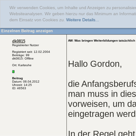
Wir verwenden Cookies, um Inhalte und Anzeigen zu personalisier
Websiteanalysen. Wir geben hierzu nur das Minimum an Informati
dem Einsatz von Cookies zu.
Weitere Details...
Einzelnen Beitrag anzeigen
dk0815
AW: Was bringen Weiterbildungen tatsächlich
Registrierter Nutzer
Registriert seit: 12.02.2004
Beiträge: 99
dk0815: Offline
Hallo Gordon,
Ort: Karlsruhe
Beitrag
die Anfangsberufs
Datum: 08.04.2012
Uhrzeit: 14:25
ID: 46563
man muss in dies
vorweisen, um dan
eingetragen werd
In der Regel geh