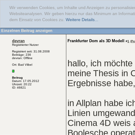
Wir verwenden Cookies, um Inhalte und Anzeigen zu personalisier
Websiteanalysen. Wir geben hierzu nur das Minimum an Informati
dem Einsatz von Cookies zu.
Weitere Details...
Einzelnen Beitrag anzeigen
devran
Frankfurter Dom als 3D Modell
#
1
(
Pe
Registrierter Nutzer
Registriert seit: 31.08.2008
Beiträge: 236
devran: Offline
hallo, ich möcht
Ort: Bad Vilbel
meine Thesis in 
Beitrag
Ergebnisse habe,
Datum: 17.05.2012
Uhrzeit: 20:22
ID: 46821
in Allplan habe i
Linien umgewandel
Cinema 4D weis a
Boolesche operat