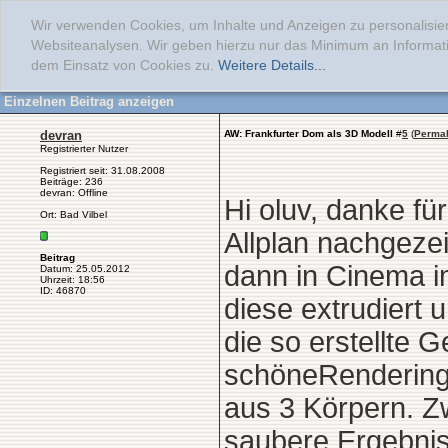
Wir verwenden Cookies, um Inhalte und Anzeigen zu personalisier
Websiteanalysen. Wir geben hierzu nur das Minimum an Informati
dem Einsatz von Cookies zu.
Weitere Details...
Einzelnen Beitrag anzeigen
devran
AW: Frankfurter Dom als 3D Modell
#
5
(
Permal
Registrierter Nutzer
Registriert seit: 31.08.2008
Beiträge: 236
devran: Offline
Hi oluv, danke für
Ort: Bad Vilbel
Allplan nachgezei
Beitrag
dann in Cinema im
Datum: 25.05.2012
Uhrzeit: 18:56
ID: 46870
diese extrudiert
die so erstellte G
schöneRenderings 
aus 3 Körpern. Z
saubere Ergebniss