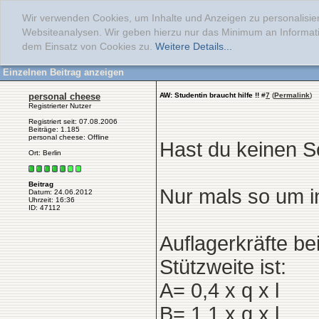
Wir verwenden Cookies, um Inhalte und Anzeigen zu personalisier
Websiteanalysen. Wir geben hierzu nur das Minimum an Informati
dem Einsatz von Cookies zu.
Weitere Details...
Einzelnen Beitrag anzeigen
personal cheese
AW: Studentin braucht hilfe !!
#
7
(
Permalink
)
Registrierter Nutzer
Registriert seit: 07.08.2006
Beiträge: 1.185
personal cheese: Offline
Hast du keinen 
Ort: Berlin
Beitrag
Nur mals so um i
Datum: 24.06.2012
Uhrzeit: 16:36
ID: 47112
Auflagerkräfte be
Stützweite ist:
A= 0,4 x q x l
B= 1,1 x q x l