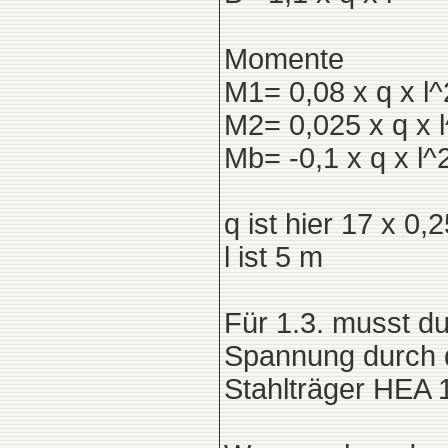
Momente
M1= 0,08 x q x l^
M2= 0,025 x q x 
Mb= -0,1 x q x l^
q ist hier 17 x 0
l ist 5 m
Für 1.3. musst d
Spannung durch 
Stahlträger HEA 