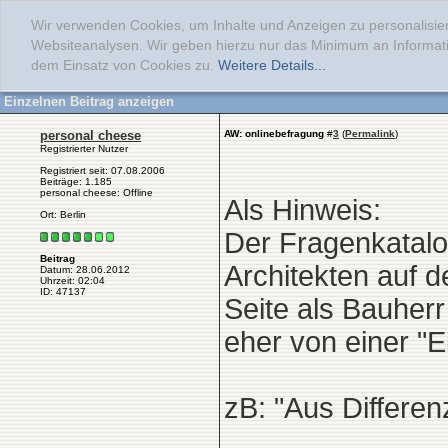
Wir verwenden Cookies, um Inhalte und Anzeigen zu personalisier
Websiteanalysen. Wir geben hierzu nur das Minimum an Informati
dem Einsatz von Cookies zu.
Weitere Details...
Einzelnen Beitrag anzeigen
personal cheese
AW: onlinebefragung
#
3
(
Permalink
)
Registrierter Nutzer
Registriert seit: 07.08.2006
Beiträge: 1.185
personal cheese: Offline
Als Hinweis:
Ort: Berlin
Der Fragenkatalo
Beitrag
Architekten auf 
Datum: 28.06.2012
Uhrzeit: 02:04
ID: 47137
Seite als Bauher
eher von einer "E
zB: "Aus Differe