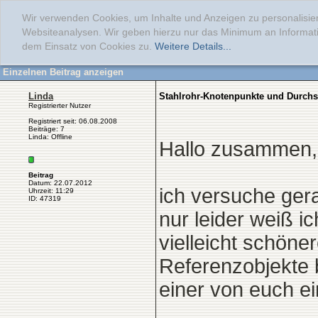
Wir verwenden Cookies, um Inhalte und Anzeigen zu personalisier
Websiteanalysen. Wir geben hierzu nur das Minimum an Informati
dem Einsatz von Cookies zu.
Weitere Details...
Einzelnen Beitrag anzeigen
Linda
Stahlrohr-Knotenpunkte und Durchs
Registrierter Nutzer
Registriert seit: 06.08.2008
Beiträge: 7
Linda: Offline
Hallo zusammen,
Beitrag
Datum: 22.07.2012
ich versuche ger
Uhrzeit: 11:29
ID: 47319
nur leider weiß ic
vielleicht schöne
Referenzobjekte b
einer von euch ei