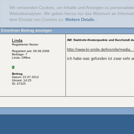
Wir verwenden Cookies, um Inhalte und Anzeigen zu personalisier
Websiteanalysen. Wir geben hierzu nur das Minimum an Informati
dem Einsatz von Cookies zu.
Weitere Details...
Einzelnen Beitrag anzeigen
Linda
AW: Stahlrohr-Knotenpunkte und Durchstoß d
Registrierter Nutzer
http://www.ki-smile.de/kismile/media..
Registriert seit: 06.08.2008
Beiträge: 7
Linda: Offline
ich habe was gefunden ist zwar sehr a
Beitrag
Datum: 22.07.2012
Uhrzeit: 14:25
ID: 47325