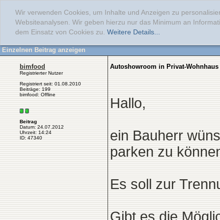
Wir verwenden Cookies, um Inhalte und Anzeigen zu personalisier
Websiteanalysen. Wir geben hierzu nur das Minimum an Informati
dem Einsatz von Cookies zu.
Weitere Details...
Einzelnen Beitrag anzeigen
bimfood
Autoshowroom in Privat-Wohnhaus
Registrierter Nutzer
Registriert seit: 01.08.2010
Beiträge: 199
bimfood: Offline
Hallo,
Beitrag
Datum: 24.07.2012
ein Bauherr wüns
Uhrzeit: 14:24
ID: 47340
parken zu könn
Es soll zur Tren
Gibt es die Mögli