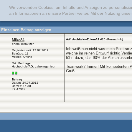
Wir verwenden Cookies, um Inhalte und Anzeigen zu personalisie
an Informationen an unsere Partner weiter. Mit der Nutzung uns
Einzelnen Beitrag anzeigen
Mike84
AW: Architekt=Zukunft?
#
20
(
Permalink
)
ehem. Benutzer
Ich weiß nun nicht was mein Post so zu
Registriert seit: 17.07.2012
welche im reinen Entwurf richtig Verd
Beiträge: 11
Mike84: Offline
führt dazu, das 90% der Abschlussarbe
Ort: Manhagen
Teamwork? Immer! Mit kompetenten P
Hochschule/AG: Laboringenieur
Gruß
Beitrag
Datum: 24.07.2012
Uhrzeit: 15:30
ID: 47342