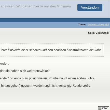
teanalysen. Wir geben hierzu nur das Minimum
Verstanden
.
Thema
:
Architekt=Zukunft?
Social Bookmarks:
g ihrer Entwürfe nicht scheren und den seriösen Konstrukteuren die Jobs
worden.
er sie haben sich weiterentwickelt.
der" ordentlich zu positionieren um überhaupt einen ersten Job zu
rf hinausgehen) gesucht werden und nicht vorrangig Renderprofis,