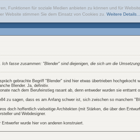
ren, Funktionen für soziale Medien anbieten zu können und für Websi
erer Website stimmen Sie dem Einsatz von Cookies zu.
Weitere Details..
nig. Ich fasse zusammen: "Blender" sind diejenigen, die sich um die Umsetzun
spräch gebrachte Begriff "Blender" sind hier etwas übertrieben hochgekocht 
nche Blender. Ja, definitiv.
onate nach dem Berufeinstieg rasant ab, denn entweder wurden sie enttarnt od
e84 zu sagen, dass es am Anfang schwer ist, sich zwischen so manchem "Blen
os doch hoffentlich vielseitige Architekten (mit Stärken, die über den Entwu
rsteller und Webdesigner.
r Entwerfer wurde hier von anderen konstruiert.