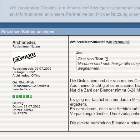
Wir verwenden Cookies, um Inhalte und Anzeigen zu personalisie
an Informationen an unsere Partner weiter. Mit der Nutzung uns
Einzelnen Beitrag anzeigen
Archimedes
AW: Architekt=Zukunft?
#
30
(
Permalink
)
Registrierter Nutzer
Zitat:
Zitat von
Tom
Na dann sind sich hier ja alle ei
wegnehmen.
Registriert seit: 26.07.2005
Beiträge: 2.352
Archimedes: Offline
Die Diskussion und der von mir ins Ge
Ort: Rhld.-Pfalz
Aus meiner Sicht gibt es in unserer Bra
Hochschule/AG: Architekt
freischaffend
Nur die Zahl der Blender nimmt 6-24 M
Es ging mir tatsächlich nur darum Mik
Beitrag
ergattern.
Datum: 27.07.2012
Es geht darum, dass von Architekturbür
Uhrzeit: 06:53
Verpackungskünstler, Druckvorlagenhe
ID: 47370
Die direkte Verbindung Blender = reine