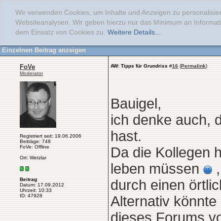
Wir verwenden Cookies, um Inhalte und Anzeigen zu personalisier
Websiteanalysen. Wir geben hierzu nur das Minimum an Informati
dem Einsatz von Cookies zu.
Weitere Details...
Einzelnen Beitrag anzeigen
FoVe
AW: Tipps für Grundriss
#
16
(
Permalink
)
Moderator
Bauigel,
ich denke auch, 
hast.
Registriert seit: 19.06.2006
Beiträge: 748
FoVe: Offline
Da die Kollegen hi
Ort: Wetzlar
leben müssen
,
Beitrag
durch einen örtlic
Datum: 17.09.2012
Uhrzeit: 10:33
ID: 47928
Alternativ könnte
dieses Forums vor