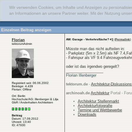
Wir verwenden Cookies, um Inhalte und Anzeigen zu personalisie
an Informationen an unsere Partner weiter. Mit der Nutzung uns
Einzelnen Beitrag anzeigen
Florian
AW: Garage - Verkehrsfläche?
#
3
(
Permalink
)
tektorumAdmin
Müsste man das nicht aufteilen in:
- Parkplatz (5m x 2,5m) als NF 7.4,Fa
- Fahrspur als VF 9.4 Fahrzeugverkeh
oder ist das irgendwo geregelt?
__________________
Florian Illenberger
Registriert seit: 06.06.2002
tektorum.de
-
Architektur-Diskussion
Beiträge: 4.439
Florian: Offline
archinoah.de
Architektur
Portal - Foru
Ort: Berlin
Hochschule/AG: Illenberger & Lilja
Architektur Stellenmarkt
GbR / Anderhalten Architekten
Architekturfotografie
Termine und Wettbewerbe
Downloads
Beitrag
Datum: 17.09.2012
Uhrzeit: 13:40
ID: 47930