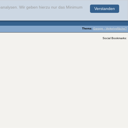
teanalysen. Wir geben hierzu nur das Minimum
Verstanden
.
Thema
:
Garage - Verkehrsfläche?
Social Bookmarks: