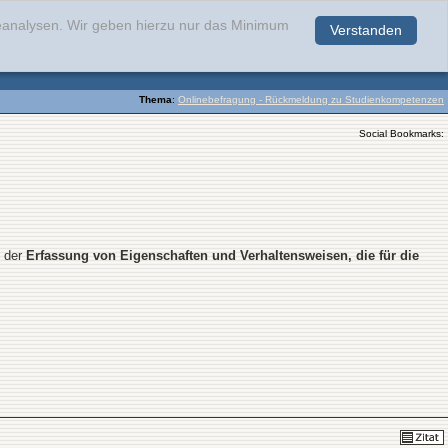
teanalysen. Wir geben hierzu nur das Minimum
Verstanden
.
Thema
:
Onlinebefragung - Rückmeldung zu Studienkompetenzen
Social Bookmarks:
t der
Erfassung von Eigenschaften und Verhaltensweisen, die für die