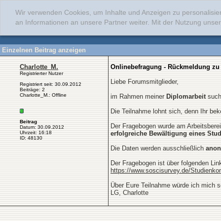
Wir verwenden Cookies, um Inhalte und Anzeigen zu personalisie
an Informationen an unsere Partner weiter. Mit der Nutzung uns
Einzelnen Beitrag anzeigen
Charlotte_M.
Onlinebefragung - Rückmeldung zu
Registrierter Nutzer
Liebe Forumsmitglieder,
Registriert seit: 30.09.2012
Beiträge: 2
Charlotte_M.: Offline
im Rahmen meiner
Diplomarbeit
suche
Die Teilnahme lohnt sich, denn Ihr b
Beitrag
Der Fragebogen wurde am Arbeitsbereic
Datum: 30.09.2012
Uhrzeit: 16:18
erfolgreiche Bewältigung eines St
ID: 48130
Die Daten werden ausschließlich
ano
Der Fragebogen ist über folgenden Link
https://www.soscisurvey.de/Studienk
Über Eure Teilnahme würde ich mich s
LG, Charlotte