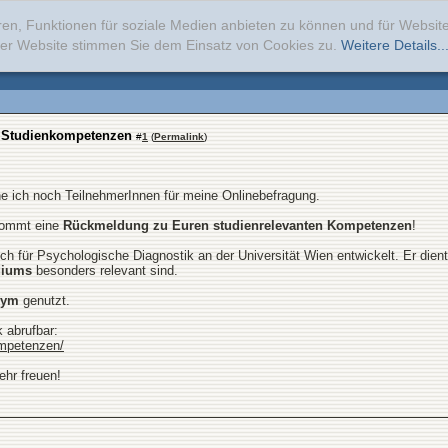
ren, Funktionen für soziale Medien anbieten zu können und für Websi
erer Website stimmen Sie dem Einsatz von Cookies zu.
Weitere Details..
 Studienkompetenzen
#
1
(
Permalink
)
 ich noch TeilnehmerInnen für meine Onlinebefragung.
ekommt eine
Rückmeldung zu Euren studienrelevanten Kompetenzen
!
h für Psychologische Diagnostik an der Universität Wien entwickelt. Er dien
udiums
besonders relevant sind.
nym
genutzt.
 abrufbar:
ompetenzen/
ehr freuen!