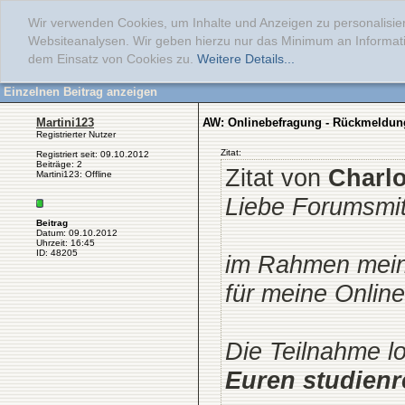
Wir verwenden Cookies, um Inhalte und Anzeigen zu personalisier
Websiteanalysen. Wir geben hierzu nur das Minimum an Informati
dem Einsatz von Cookies zu.
Weitere Details...
Einzelnen Beitrag anzeigen
Martini123
AW: Onlinebefragung - Rückmeldun
Registrierter Nutzer
Zitat:
Registriert seit: 09.10.2012
Beiträge: 2
Zitat von
Charlo
Martini123: Offline
Liebe Forumsmit
Beitrag
Datum: 09.10.2012
Uhrzeit: 16:45
ID: 48205
im Rahmen mei
für meine Onlin
Die Teilnahme l
Euren studien