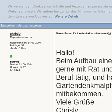
Wir verwenden Cookies, um Inhalte und Anzeigen zu personalisier
Websiteanalysen. Wir geben hierzu nur das Minimum an Informati
dem Einsatz von Cookies zu.
Weitere Details...
Einzelnen Beitrag anzeigen
chrisly
Neues Forum für Landschaftsarchitekten
#
16
Registrierter Nutzer
Registriert seit: 14.09.2004
Beiträge: 53
chrisly: Offline
Hallo!
Beim Aufbau eine
Beitrag
Datum: 21.09.2004
gerne mit Rat und
Uhrzeit: 14:20
ID: 4823
Beruf tätig, und 
Gartendenkmalpfle
mitbekommen.
Viele Grüße
Chrisly