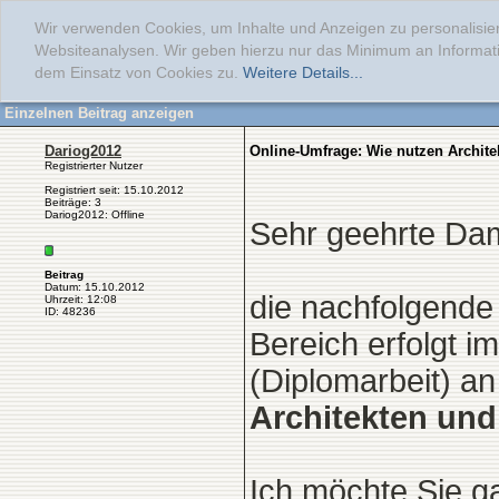
Wir verwenden Cookies, um Inhalte und Anzeigen zu personalisier
Websiteanalysen. Wir geben hierzu nur das Minimum an Informati
dem Einsatz von Cookies zu.
Weitere Details...
Einzelnen Beitrag anzeigen
Dariog2012
Online-Umfrage: Wie nutzen Archi
Registrierter Nutzer
Registriert seit: 15.10.2012
Beiträge: 3
Dariog2012: Offline
Sehr geehrte Da
Beitrag
Datum: 15.10.2012
die nachfolgend
Uhrzeit: 12:08
ID: 48236
Bereich erfolgt i
(Diplomarbeit) an
Architekten und
Ich möchte Sie ga