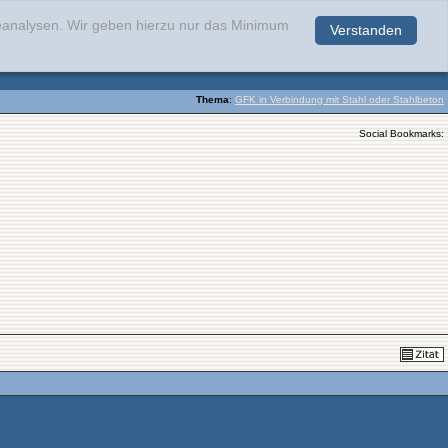
teanalysen. Wir geben hierzu nur das Minimum
Verstanden
.
Thema
:
GFK in Verbindung mit Stahl oder Stahlbeton
Social Bookmarks: