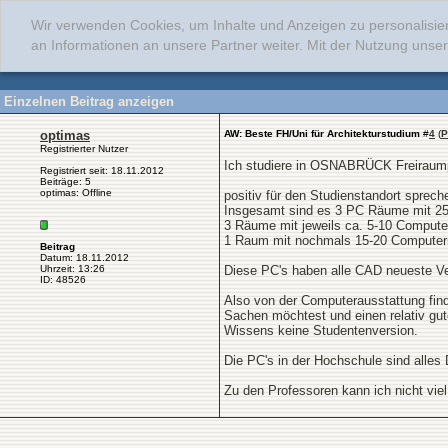
Wir verwenden Cookies, um Inhalte und Anzeigen zu personalisie
an Informationen an unsere Partner weiter. Mit der Nutzung uns
Einzelnen Beitrag anzeigen
optimas
AW: Beste FH/Uni für Architekturstudium
#
4
(
P
Registrierter Nutzer
Ich studiere in OSNABRÜCK Freiraum
Registriert seit: 18.11.2012
Beiträge: 5
optimas: Offline
positiv für den Studienstandort sprech
Insgesamt sind es 3 PC Räume mit 2
3 Räume mit jeweils ca. 5-10 Compute
1 Raum mit nochmals 15-20 Computer
Beitrag
Datum: 18.11.2012
Uhrzeit: 13:26
Diese PC's haben alle CAD neueste Ve
ID: 48526
Also von der Computerausstattung fin
Sachen möchtest und einen relativ gu
Wissens keine Studentenversion.
Die PC's in der Hochschule sind alles 
Zu den Professoren kann ich nicht vie