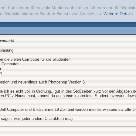
ren, Funktionen für soziale Medien anbieten zu können und für Websi
erer Website stimmen Sie dem Einsatz von Cookies zu.
Weitere Details..
ermalink
)
planung
en die vielen Computer für die Studenten.
5 Computer
r
n
rsion und neuerdings auch Photoshop Version 6.
de ich es echt voll in Ordnung...gut in des Stoßzeiten kurz vor den Abgabe
ten PC z Hause hast, kannst du auch eine kostenlose Studentenversion downl
Dell Computer und Bildschirme 19 Zoll und werden meines wissens ca. alle 3-4
l sagen, weil jeder andere Charaktere mag