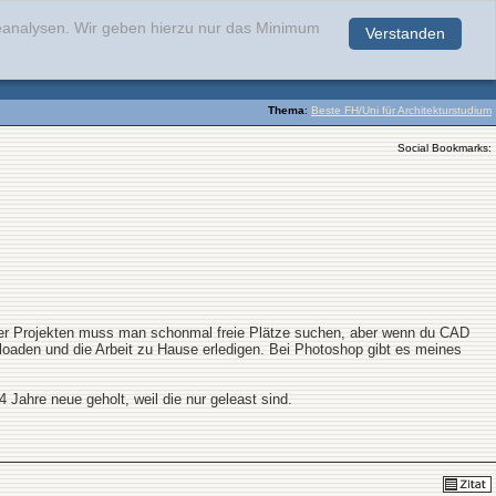
teanalysen. Wir geben hierzu nur das Minimum
Verstanden
.
Thema
:
Beste FH/Uni für Architekturstudium
Social Bookmarks:
n der Projekten muss man schonmal freie Plätze suchen, aber wenn du CAD
oaden und die Arbeit zu Hause erledigen. Bei Photoshop gibt es meines
 Jahre neue geholt, weil die nur geleast sind.