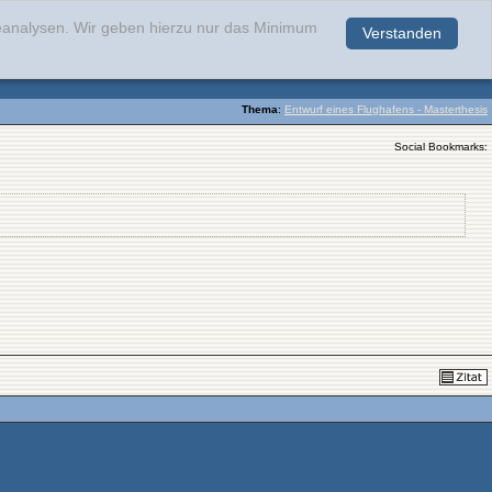
teanalysen. Wir geben hierzu nur das Minimum
Verstanden
.
Thema
:
Entwurf eines Flughafens - Masterthesis
Social Bookmarks: