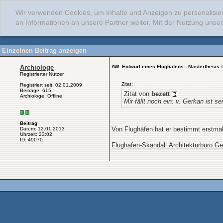
Wir verwenden Cookies, um Inhalte und Anzeigen zu personalisie
an Informationen an unsere Partner weiter. Mit der Nutzung uns
Einzelnen Beitrag anzeigen
Archiologe
AW: Entwurf eines Flughafens - Masterthesis
Registrierter Nutzer
Zitat:
Registriert seit: 02.01.2009
Beiträge: 615
Zitat von
bezett
Archiologe: Offline
Mir fällt noch ein: v. Gerkan ist 
Beitrag
Von Flughäfen hat er bestimmt erstma
Datum: 12.01.2013
Uhrzeit: 23:02
ID: 49070
Flughafen-Skandal: Architekturbüro Ger