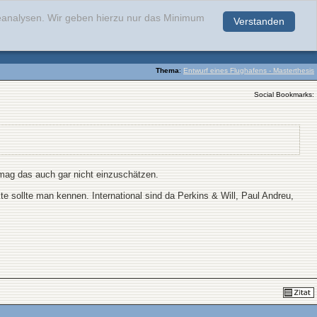
teanalysen. Wir geben hierzu nur das Minimum
Verstanden
.
Thema
:
Entwurf eines Flughafens - Masterthesis
Social Bookmarks:
ermag das auch gar nicht einzuschätzen.
 sollte man kennen. International sind da Perkins & Will, Paul Andreu,