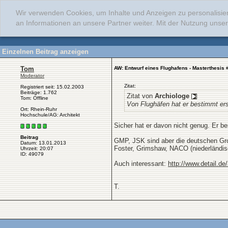
Wir verwenden Cookies, um Inhalte und Anzeigen zu personalisie
an Informationen an unsere Partner weiter. Mit der Nutzung uns
Einzelnen Beitrag anzeigen
Tom
AW: Entwurf eines Flughafens - Masterthesis
Moderator
Zitat:
Registriert seit: 15.02.2003
Beiträge: 1.762
Zitat von
Archiologe
Tom: Offline
Von Flughäfen hat er bestimmt er
Ort: Rhein-Ruhr
Hochschule/AG: Architekt
Sicher hat er davon nicht genug. Er bes
Beitrag
GMP, JSK sind aber die deutschen Groß
Datum: 13.01.2013
Foster, Grimshaw, NACO (niederländis
Uhrzeit: 20:07
ID: 49079
Auch interessant:
http://www.detail.de
T.