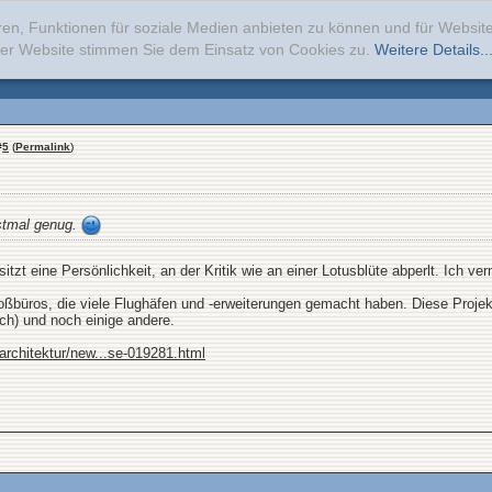
ren, Funktionen für soziale Medien anbieten zu können und für Websi
erer Website stimmen Sie dem Einsatz von Cookies zu.
Weitere Details..
#
5
(
Permalink
)
stmal genug.
itzt eine Persönlichkeit, an der Kritik wie an einer Lotusblüte abperlt. Ich v
büros, die viele Flughäfen und -erweiterungen gemacht haben. Diese Projekte
ch) und noch einige andere.
/architektur/new...se-019281.html