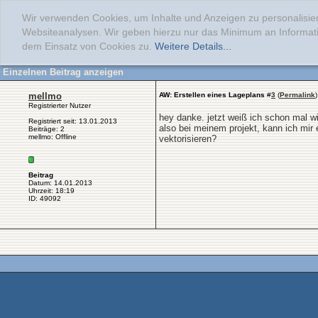
Wir verwenden Cookies, um Inhalte und Anzeigen zu personalisier
Websiteanalysen. Wir geben hierzu nur das Minimum an Informati
dem Einsatz von Cookies zu.
Weitere Details...
Einzelnen Beitrag anzeigen
mellmo
AW: Erstellen eines Lageplans
#
3
(
Permalink
)
Registrierter Nutzer
hey danke. jetzt weiß ich schon mal wi
Registriert seit: 13.01.2013
also bei meinem projekt, kann ich mir 
Beiträge: 2
mellmo: Offline
vektorisieren?
Beitrag
Datum: 14.01.2013
Uhrzeit: 18:19
ID: 49092