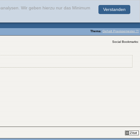
teanalysen. Wir geben hierzu nur das Minimum
Verstanden
.
Thema
:
Gehalt Praxissemester ?!
Social Bookmarks: