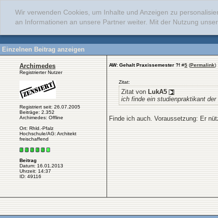
Wir verwenden Cookies, um Inhalte und Anzeigen zu personalisie
an Informationen an unsere Partner weiter. Mit der Nutzung uns
Einzelnen Beitrag anzeigen
Archimedes
AW: Gehalt Praxissemester ?!
#
5
(
Permalink
)
Registrierter Nutzer
Zitat:
Zitat von
LukA5
ich finde ein studienpraktikant der 
Registriert seit: 26.07.2005
Beiträge: 2.352
Archimedes: Offline
Finde ich auch. Voraussetzung: Er nütz
Ort: Rhld.-Pfalz
Hochschule/AG: Architekt
freischaffend
Beitrag
Datum: 16.01.2013
Uhrzeit: 14:37
ID: 49116