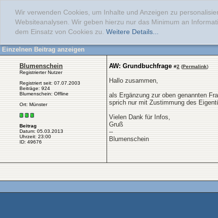
Wir verwenden Cookies, um Inhalte und Anzeigen zu personalisier
Websiteanalysen. Wir geben hierzu nur das Minimum an Informati
dem Einsatz von Cookies zu.
Weitere Details...
Einzelnen Beitrag anzeigen
Blumenschein
AW: Grundbuchfrage
#
2
(
Permalink
)
Registrierter Nutzer
Hallo zusammen,
Registriert seit: 07.07.2003
Beiträge: 924
Blumenschein: Offline
als Ergänzung zur oben genannten Fra
sprich nur mit Zustimmung des Eigen
Ort: Münster
Vielen Dank für Infos,
Gruß
Beitrag
--
Datum: 05.03.2013
Uhrzeit: 23:00
Blumenschein
ID: 49676