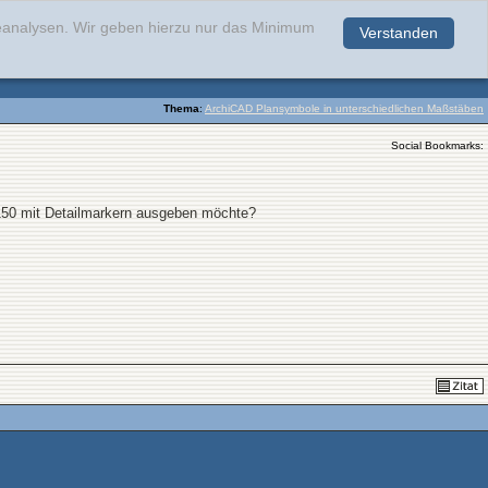
teanalysen. Wir geben hierzu nur das Minimum
Verstanden
.
Thema
:
ArchiCAD Plansymbole in unterschiedlichen Maßstäben
Social Bookmarks:
150 mit Detailmarkern ausgeben möchte?