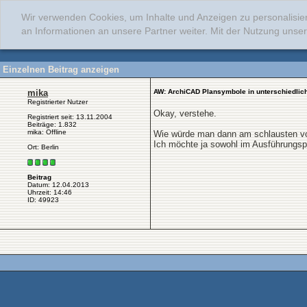
Wir verwenden Cookies, um Inhalte und Anzeigen zu personalisie
an Informationen an unsere Partner weiter. Mit der Nutzung uns
Einzelnen Beitrag anzeigen
mika
AW: ArchiCAD Plansymbole in unterschiedli
Registrierter Nutzer
Okay, verstehe.
Registriert seit: 13.11.2004
Beiträge: 1.832
mika: Offline
Wie würde man dann am schlausten vo
Ich möchte ja sowohl im Ausführungspl
Ort: Berlin
Beitrag
Datum: 12.04.2013
Uhrzeit: 14:46
ID: 49923