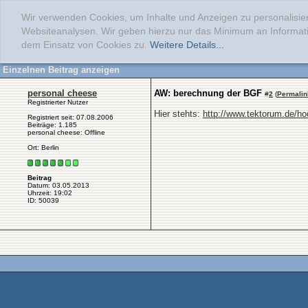
Wir verwenden Cookies, um Inhalte und Anzeigen zu personalisier
Websiteanalysen. Wir geben hierzu nur das Minimum an Informati
dem Einsatz von Cookies zu.
Weitere Details...
Einzelnen Beitrag anzeigen
personal cheese
AW: berechnung der BGF
#
2
(
Permalin
Registrierter Nutzer
Hier stehts:
http://www.tektorum.de/ho
Registriert seit: 07.08.2006
Beiträge: 1.185
personal cheese: Offline
Ort: Berlin
Beitrag
Datum: 03.05.2013
Uhrzeit: 19:02
ID: 50039