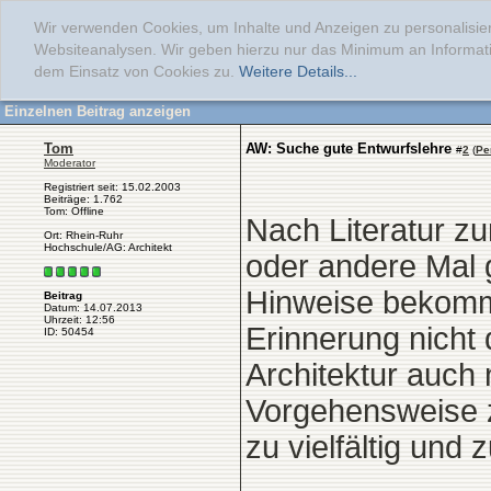
Wir verwenden Cookies, um Inhalte und Anzeigen zu personalisier
Websiteanalysen. Wir geben hierzu nur das Minimum an Informati
dem Einsatz von Cookies zu.
Weitere Details...
Einzelnen Beitrag anzeigen
Tom
AW: Suche gute Entwurfslehre
#
2
(
Pe
Moderator
Registriert seit: 15.02.2003
Beiträge: 1.762
Tom: Offline
Nach Literatur z
Ort: Rhein-Ruhr
Hochschule/AG: Architekt
oder andere Mal g
Hinweise bekomm
Beitrag
Datum: 14.07.2013
Uhrzeit: 12:56
Erinnerung nicht
ID: 50454
Architektur auch 
Vorgehensweise z
zu vielfältig und