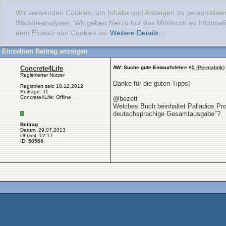
Wir verwenden Cookies, um Inhalte und Anzeigen zu personalisier
Websiteanalysen. Wir geben hierzu nur das Minimum an Informati
dem Einsatz von Cookies zu.
Weitere Details...
Einzelnen Beitrag anzeigen
Concrete4Life
AW: Suche gute Entwurfslehre
#
5
(
Permalink
)
Registrierter Nutzer
Danke für die guten Tipps!
Registriert seit: 18.12.2012
Beiträge: 11
Concrete4Life: Offline
@bezett
Welches Buch beinhaltet Palladios Pro
deutschsprachige Gesamtausgabe"?
Beitrag
Datum: 29.07.2013
Uhrzeit: 12:17
ID: 50566