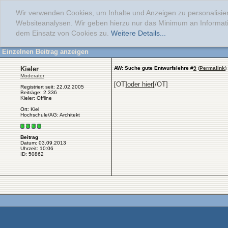
Wir verwenden Cookies, um Inhalte und Anzeigen zu personalisier
Websiteanalysen. Wir geben hierzu nur das Minimum an Informati
dem Einsatz von Cookies zu.
Weitere Details...
Einzelnen Beitrag anzeigen
Kieler
AW: Suche gute Entwurfslehre
#
9
(
Permalink
)
Moderator
[OT]
oder hier
[/OT]
Registriert seit: 22.02.2005
Beiträge: 2.336
Kieler: Offline
Ort: Kiel
Hochschule/AG: Architekt
Beitrag
Datum: 03.09.2013
Uhrzeit: 10:06
ID: 50862