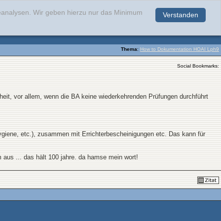
teanalysen. Wir geben hierzu nur das Minimum
Verstanden
.
Thema
:
How to Dokumentation HOAI Lph9
Social Bookmarks:
eit, vor allem, wenn die BA keine wiederkehrenden Prüfungen durchführt
Hygiene, etc.), zusammen mit Errichterbescheinigungen etc. Das kann für
 aus ... das hält 100 jahre. da hamse mein wort!