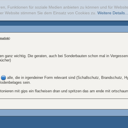
ren, Funktionen für soziale Medien anbieten zu können und für Websi
erer Website stimmen Sie dem Einsatz von Cookies zu.
Weitere Details..
malink
)
n ganz wichtig. Die geraten, auch bei Sonderbauten schon mal in Vergessenh
bücher)
e
alle, die in irgendeiner Form relevant sind (Schallschutz, Brandschutz, 
Bodenbelages sein.
tonieren mit gips ein flacheisen dran und spritzen das am ende mit ortschaum