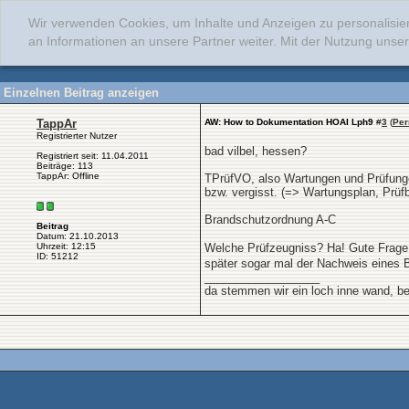
Wir verwenden Cookies, um Inhalte und Anzeigen zu personalisie
an Informationen an unsere Partner weiter. Mit der Nutzung uns
Einzelnen Beitrag anzeigen
TappAr
AW: How to Dokumentation HOAI Lph9
#
3
(
Per
Registrierter Nutzer
bad vilbel, hessen?
Registriert seit: 11.04.2011
Beiträge: 113
TappAr: Offline
TPrüfVO, also Wartungen und Prüfunge
bzw. vergisst. (=> Wartungsplan, Prüf
Brandschutzordnung A-C
Beitrag
Datum: 21.10.2013
Welche Prüfzeugniss? Ha! Gute Frag
Uhrzeit: 12:15
ID: 51212
später sogar mal der Nachweis eines 
__________________
da stemmen wir ein loch inne wand, be