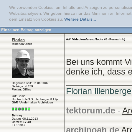
Wir verwenden Cookies, um Inhalte und Anzeigen zu personalisier
Websiteanalysen. Wir geben hierzu nur das Minimum an Informati
dem Einsatz von Cookies zu.
Weitere Details...
Einzelnen Beitrag anzeigen
Florian
AW: Videokonferenz-Tools
#
6
(
Permalink
)
tektorumAdmin
Bei uns kommt Vi
denke ich, dass 
______________
Registriert seit: 06.06.2002
Beiträge: 4.439
Florian Illenberge
Florian: Offline
Ort: Berlin
Hochschule/AG: Illenberger & Lilja
GbR / Anderhalten Architekten
tektorum.de
-
Ar
Beitrag
Datum: 08.11.2013
Uhrzeit: 17:40
ID: 51347
archinoah.de
Ar