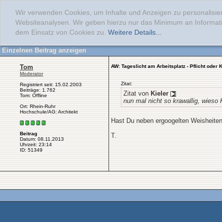
Wir verwenden Cookies, um Inhalte und Anzeigen zu personalisier
Websiteanalysen. Wir geben hierzu nur das Minimum an Informati
dem Einsatz von Cookies zu.
Weitere Details...
Einzelnen Beitrag anzeigen
Tom
AW: Tageslicht am Arbeitsplatz - Pflicht oder 
Moderator
Zitat:
Registriert seit: 15.02.2003
Beiträge: 1.762
Zitat von
Kieler
Tom: Offline
nun mal nicht so krawallig, wieso
Ort: Rhein-Ruhr
Hochschule/AG: Architekt
Hast Du neben ergoogelten Weisheiten
Beitrag
T.
Datum: 08.11.2013
Uhrzeit: 23:14
ID: 51349