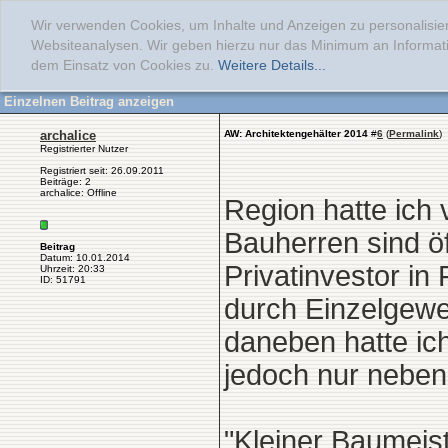
Wir verwenden Cookies, um Inhalte und Anzeigen zu personalisier
Websiteanalysen. Wir geben hierzu nur das Minimum an Informati
dem Einsatz von Cookies zu.
Weitere Details...
Einzelnen Beitrag anzeigen
archalice
AW: Architektengehälter 2014
#
6
(
Permalink
)
Registrierter Nutzer
Registriert seit: 26.09.2011
Beiträge: 2
archalice: Offline
Region hatte ich
Bauherren sind öf
Beitrag
Datum: 10.01.2014
Privatinvestor i
Uhrzeit: 20:33
ID: 51791
durch Einzelgewe
daneben hatte ich
jedoch nur neben
"Kleiner Baumeis