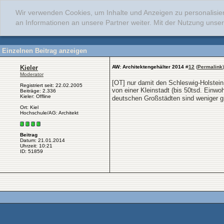
Wir verwenden Cookies, um Inhalte und Anzeigen zu personalisie
an Informationen an unsere Partner weiter. Mit der Nutzung uns
Einzelnen Beitrag anzeigen
Kieler
AW: Architektengehälter 2014
#
12
(
Permalink
)
Moderator
[OT] nur damit den Schleswig-Holstein
Registriert seit: 22.02.2005
von einer Kleinstadt (bis 50tsd. Einwohn
Beiträge: 2.336
Kieler: Offline
deutschen Großstädten sind weniger gr
Ort: Kiel
Hochschule/AG: Architekt
Beitrag
Datum: 21.01.2014
Uhrzeit: 10:21
ID: 51859