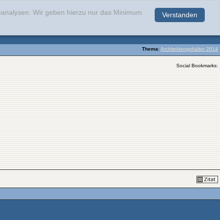
teanalysen. Wir geben hierzu nur das Minimum
Verstanden
.
Thema
:
Architektengehälter 2014
Social Bookmarks: