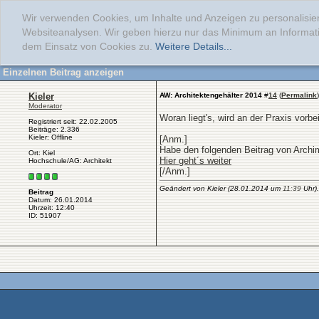
Wir verwenden Cookies, um Inhalte und Anzeigen zu personalisier
Websiteanalysen. Wir geben hierzu nur das Minimum an Informati
dem Einsatz von Cookies zu.
Weitere Details...
Einzelnen Beitrag anzeigen
Kieler
AW: Architektengehälter 2014
#
14
(
Permalink
)
Moderator
Woran liegt's, wird an der Praxis vorbe
Registriert seit: 22.02.2005
Beiträge: 2.336
Kieler: Offline
[Anm.]
Habe den folgenden Beitrag von Archim
Ort: Kiel
Hier geht´s weiter
Hochschule/AG: Architekt
[/Anm.]
Geändert von Kieler (28.01.2014 um
11:39
Uhr).
Beitrag
Datum: 26.01.2014
Uhrzeit: 12:40
ID: 51907