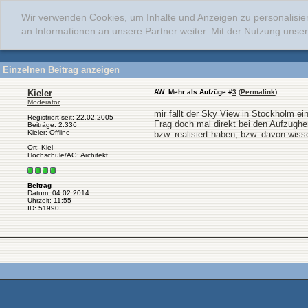
Wir verwenden Cookies, um Inhalte und Anzeigen zu personalisie
an Informationen an unsere Partner weiter. Mit der Nutzung uns
Einzelnen Beitrag anzeigen
Kieler
AW: Mehr als Aufzüge
#
3
(
Permalink
)
Moderator
mir fällt der Sky View in Stockholm ein
Registriert seit: 22.02.2005
Frag doch mal direkt bei den Aufzugher
Beiträge: 2.336
Kieler: Offline
bzw. realisiert haben, bzw. davon wiss
Ort: Kiel
Hochschule/AG: Architekt
Beitrag
Datum: 04.02.2014
Uhrzeit: 11:55
ID: 51990