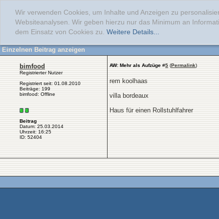
Wir verwenden Cookies, um Inhalte und Anzeigen zu personalisier
Websiteanalysen. Wir geben hierzu nur das Minimum an Informati
dem Einsatz von Cookies zu.
Weitere Details...
Einzelnen Beitrag anzeigen
bimfood
AW: Mehr als Aufzüge
#
5
(
Permalink
)
Registrierter Nutzer
rem koolhaas
Registriert seit: 01.08.2010
Beiträge: 199
bimfood: Offline
villa bordeaux
Haus für einen Rollstuhlfahrer
Beitrag
Datum: 25.03.2014
Uhrzeit: 16:25
ID: 52404