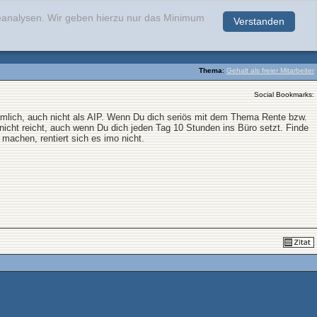
teanalysen. Wir geben hierzu nur das Minimum
Verstanden
.
Thema
:
Gehalt als freier Mitarbeiter
Social Bookmarks:
kömmlich, auch nicht als AIP. Wenn Du dich seriös mit dem Thema Rente bzw.
nicht reicht, auch wenn Du dich jeden Tag 10 Stunden ins Büro setzt. Finde
u machen, rentiert sich es imo nicht.