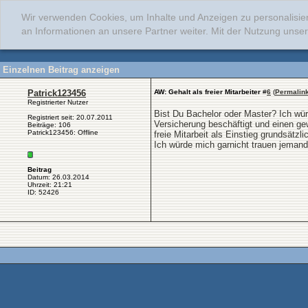
Wir verwenden Cookies, um Inhalte und Anzeigen zu personalisie
an Informationen an unsere Partner weiter. Mit der Nutzung uns
Einzelnen Beitrag anzeigen
Patrick123456
AW: Gehalt als freier Mitarbeiter
#
6
(
Permalin
Registrierter Nutzer
Bist Du Bachelor oder Master? Ich wür
Registriert seit: 20.07.2011
Versicherung beschäftigt und einen ge
Beiträge: 106
Patrick123456: Offline
freie Mitarbeit als Einstieg grundsätzl
Ich würde mich garnicht trauen jemand
Beitrag
Datum: 26.03.2014
Uhrzeit: 21:21
ID: 52426