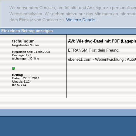
Wir verwenden Cookies, um Inhalte und Anzeigen zu personalisier
Websiteanalysen. Wir geben hierzu nur das Minimum an Informati
dem Einsatz von Cookies zu.
Weitere Details...
Einzelnen Beitrag anzeigen
tschuingum
AW: Wie dwg-Datei mit PDF (Lagepl
Registrierter Nutzer
ETRANSMIT ist dein Freund.
Registriert seit: 04.09.2008
__________________
Beiträge: 197
tschuingum: Offline
ebene11.com - Webentwicklung . Aut
Beitrag
Datum: 22.05.2014
Uhrzeit: 11:24
ID: 52714