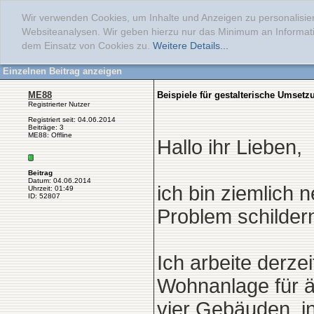
Wir verwenden Cookies, um Inhalte und Anzeigen zu personalisier
Websiteanalysen. Wir geben hierzu nur das Minimum an Informati
dem Einsatz von Cookies zu.
Weitere Details...
Einzelnen Beitrag anzeigen
ME88
Beispiele für gestalterische Umse
Registrierter Nutzer
Registriert seit: 04.06.2014
Beiträge: 3
ME88: Offline
Hallo ihr Lieben,
Beitrag
Datum: 04.06.2014
ich bin ziemlich 
Uhrzeit: 01:49
ID: 52807
Problem schilder
Ich arbeite derze
Wohnanlage für ä
vier Gebäuden, 