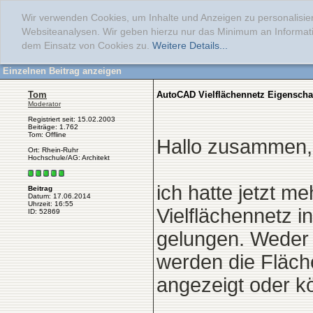
Wir verwenden Cookies, um Inhalte und Anzeigen zu personalisier
Websiteanalysen. Wir geben hierzu nur das Minimum an Informati
dem Einsatz von Cookies zu.
Weitere Details...
Einzelnen Beitrag anzeigen
Tom
AutoCAD Vielflächennetz Eigenscha
Moderator
Registriert seit: 15.02.2003
Beiträge: 1.762
Tom: Offline
Hallo zusammen,
Ort: Rhein-Ruhr
Hochschule/AG: Architekt
ich hatte jetzt m
Beitrag
Datum: 17.06.2014
Uhrzeit: 16:55
Vielflächennetz in
ID: 52869
gelungen. Weder 
werden die Fläch
angezeigt oder kö