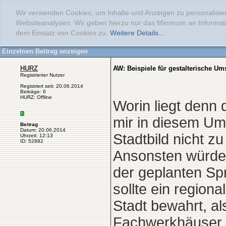
Wir verwenden Cookies, um Inhalte und Anzeigen zu personalisier
Websiteanalysen. Wir geben hierzu nur das Minimum an Informati
dem Einsatz von Cookies zu.
Weitere Details...
Einzelnen Beitrag anzeigen
HURZ
AW: Beispiele für gestalterische 
Registrierter Nutzer
Registriert seit: 20.06.2014
Beiträge: 6
HURZ: Offline
Worin liegt denn
mir in diesem Umf
Beitrag
Datum: 20.06.2014
Stadtbild nicht z
Uhrzeit: 12:13
ID: 52882
Ansonsten würde 
der geplanten Spr
sollte ein region
Stadt bewahrt, a
Fachwerkhäuser a