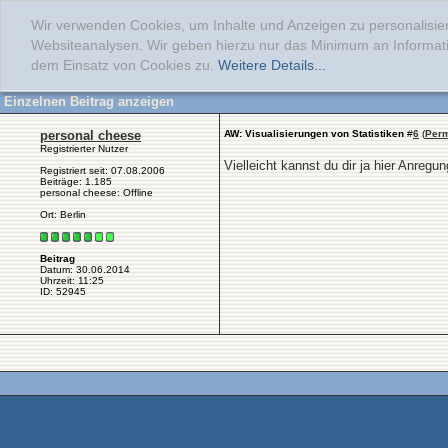
Wir verwenden Cookies, um Inhalte und Anzeigen zu personalisier
Websiteanalysen. Wir geben hierzu nur das Minimum an Informati
dem Einsatz von Cookies zu.
Weitere Details...
Einzelnen Beitrag anzeigen
personal cheese
AW: Visualisierungen von Statistiken
#
6
(
Perm
Registrierter Nutzer
Vielleicht kannst du dir ja hier Anregu
Registriert seit: 07.08.2006
Beiträge: 1.185
personal cheese: Offline
Ort: Berlin
Beitrag
Datum: 30.06.2014
Uhrzeit: 11:25
ID: 52945