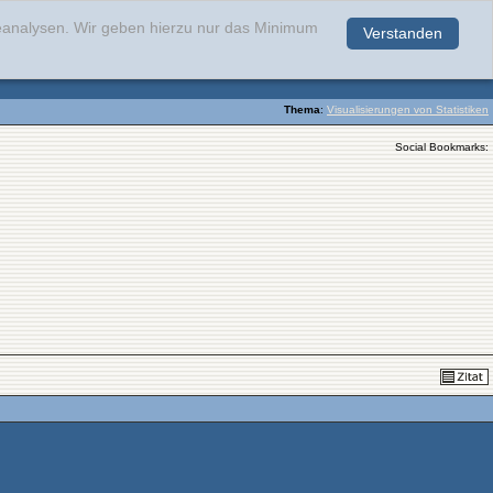
teanalysen. Wir geben hierzu nur das Minimum
Verstanden
.
Thema
:
Visualisierungen von Statistiken
Social Bookmarks: