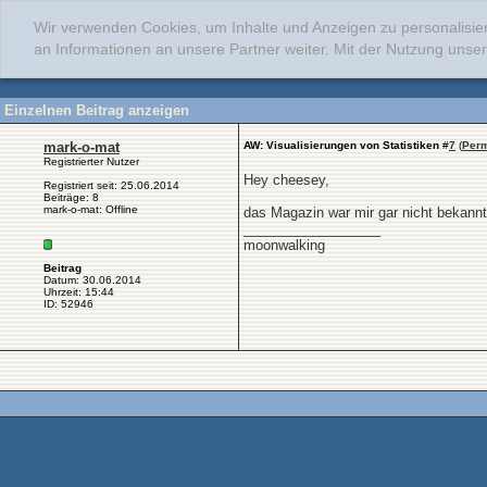
Wir verwenden Cookies, um Inhalte und Anzeigen zu personalisie
an Informationen an unsere Partner weiter. Mit der Nutzung uns
Einzelnen Beitrag anzeigen
mark-o-mat
AW: Visualisierungen von Statistiken
#
7
(
Perm
Registrierter Nutzer
Hey cheesey,
Registriert seit: 25.06.2014
Beiträge: 8
mark-o-mat: Offline
das Magazin war mir gar nicht bekannt
__________________
moonwalking
Beitrag
Datum: 30.06.2014
Uhrzeit: 15:44
ID: 52946