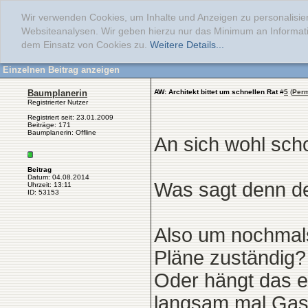
Wir verwenden Cookies, um Inhalte und Anzeigen zu personalisier
Websiteanalysen. Wir geben hierzu nur das Minimum an Informati
dem Einsatz von Cookies zu.
Weitere Details...
Einzelnen Beitrag anzeigen
Baumplanerin
AW: Architekt bittet um schnellen Rat
#
5
(
Perm
Registrierter Nutzer
Registriert seit: 23.01.2009
Beiträge: 171
Baumplanerin: Offline
An sich wohl sch
Beitrag
Datum: 04.08.2014
Was sagt denn d
Uhrzeit: 13:11
ID: 53153
Also um nochmals
Pläne zuständig?
Oder hängt das e
langsam mal Gas 