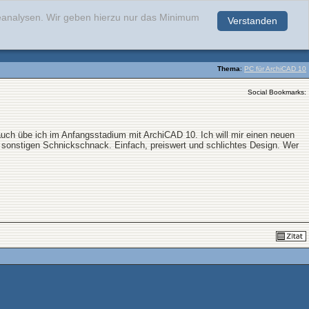
teanalysen. Wir geben hierzu nur das Minimum
Verstanden
.
Thema
:
PC für ArchiCAD 10
Social Bookmarks:
uch übe ich im Anfangsstadium mit ArchiCAD 10. Ich will mir einen neuen
r sonstigen Schnickschnack. Einfach, preiswert und schlichtes Design. Wer