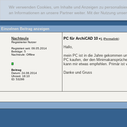
Wir verwenden Cookies, um Inhalte und Anzeigen zu personalisie
an Informationen an unsere Partner weiter. Mit der Nutzung uns
Einzelnen Beitrag anzeigen
Nachteule
PC für ArchiCAD 10
#
1
(
Permalink
)
Registrierter Nutzer
Hallo,
Registriert seit: 09.05.2014
Beiträge: 5
Nachteule: Offline
mein PC ist in die Jahre gekommen und
PC kaufen, der den Minimakansprüchen 
kann mir etwas empfehlen. Primär ist 
Beitrag
Danke und Gruss
Datum: 24.08.2014
Uhrzeit: 18:10
ID: 53286