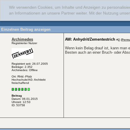
Wir verwenden Cookies, um Inhalte und Anzeigen zu personalisie
an Informationen an unsere Partner weiter. Mit der Nutzung uns
Einzelnen Beitrag anzeigen
Archimedes
AW: Anhydrit/Zementestrich
#
2
(
Perma
Registrierter Nutzer
Wenn kein Belag drauf ist, kann man e
Besten auch an einer Bruch- oder Ab
Registriert seit: 26.07.2005
Beiträge: 2.352
Archimedes: Offline
Ort: Rhld.-Pfalz
Hochschule/AG: Architekt
freischaffend
Beitrag
Datum: 06.01.2015
Uhrzeit: 12:53
ID: 53758