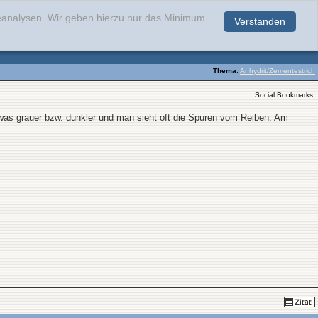
teanalysen. Wir geben hierzu nur das Minimum
Verstanden
.
Thema
:
Anhydrit/Zementestrich
Social Bookmarks:
etwas grauer bzw. dunkler und man sieht oft die Spuren vom Reiben. Am