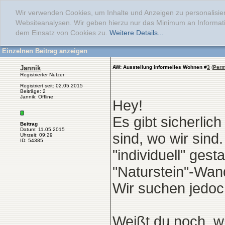
Wir verwenden Cookies, um Inhalte und Anzeigen zu personalisier
Websiteanalysen. Wir geben hierzu nur das Minimum an Informati
dem Einsatz von Cookies zu.
Weitere Details...
Einzelnen Beitrag anzeigen
Jannik
AW: Ausstellung informelles Wohnen
#
3
(
Perm
Registrierter Nutzer
Registriert seit: 02.05.2015
Beiträge: 2
Jannik: Offline
Hey!
Es gibt sicherlic
Beitrag
Datum: 11.05.2015
sind, wo wir sin
Uhrzeit: 09:29
ID: 54385
"individuell" ges
"Naturstein"-Wan
Wir suchen jedoc
Weißt du noch, w