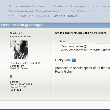
Wir verwenden Cookies, um Inhalte und Anzeigen zu personalisier
Websiteanalysen. Wir geben hierzu nur das Minimum an Informati
dem Einsatz von Cookies zu.
Weitere Details...
Einzelnen Beitrag anzeigen
Maik123
AW: Die angenehmsten Jobs
#
3
(
Permalink
)
Registrierter Nutzer
Zitat:
Zitat von
petter
Also ich arbeite im Rathaus und 
Lucky you!
Registriert seit: 16.06.2015
__________________
Beiträge: 10
Architecture should speak of its time 
Maik123: Offline
Frank Gehry
Beitrag
Datum: 16.06.2015
Uhrzeit: 12:22
ID: 54525