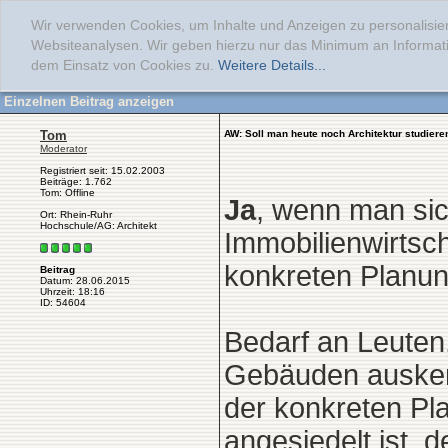
Wir verwenden Cookies, um Inhalte und Anzeigen zu personalisier
Websiteanalysen. Wir geben hierzu nur das Minimum an Informati
dem Einsatz von Cookies zu.
Weitere Details...
Einzelnen Beitrag anzeigen
Tom
AW: Soll man heute noch Architektur studiere
Moderator
Registriert seit: 15.02.2003
Beiträge: 1.762
Tom: Offline
Ja
, wenn man sic
Ort: Rhein-Ruhr
Hochschule/AG: Architekt
Immobilienwirtsch
konkreten Planung
Beitrag
Datum: 28.06.2015
Uhrzeit: 18:16
ID: 54604
Bedarf an Leuten,
Gebäuden auskenn
der konkreten Pl
angesiedelt ist, 