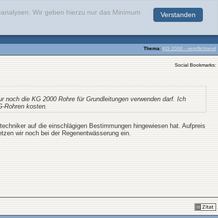
teanalysen. Wir geben hierzu nur das Minimum
Verstanden
.
Thema
:
KG 2000 - verpflichtend
Social Bookmarks:
ur noch die KG 2000 Rohre für Grundleitungen verwenden darf. Ich
KG-Rohren kosten.
techniker auf die einschlägigen Bestimmungen hingewiesen hat. Aufpreis
tzen wir noch bei der Regenentwässerung ein.