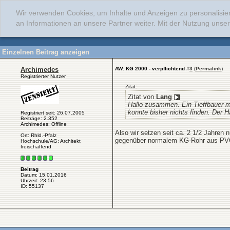
Wir verwenden Cookies, um Inhalte und Anzeigen zu personalisie
an Informationen an unsere Partner weiter. Mit der Nutzung uns
Einzelnen Beitrag anzeigen
Archimedes
AW: KG 2000 - verpflichtend
#
3
(
Permalink
)
Registrierter Nutzer
Zitat:
Zitat von
Lang
Hallo zusammen. Ein Tieffbauer m
konnte bisher nichts finden. Der
Registriert seit: 26.07.2005
Beiträge: 2.352
Archimedes: Offline
Also wir setzen seit ca. 2 1/2 Jahren
Ort: Rhld.-Pfalz
gegenüber normalem KG-Rohr aus PVC-
Hochschule/AG: Architekt
freischaffend
Beitrag
Datum: 15.01.2016
Uhrzeit: 23:56
ID: 55137